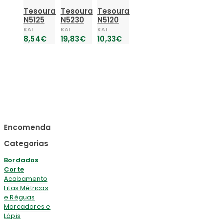
Tesoura
Tesoura
Tesoura
N5125
N5230
N5120
KAI
KAI
KAI
8,54
€
19,83
€
10,33
€
Encomenda
Categorias
Bordados
Corte
Acabamento
Fitas Métricas
e Réguas
Marcadores e
Lápis