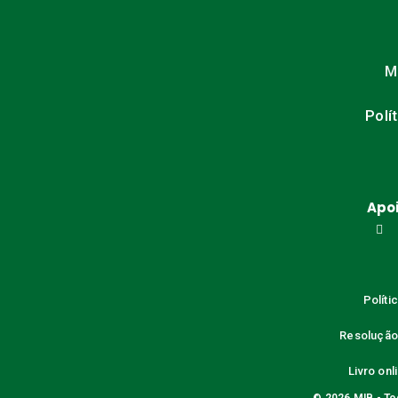
M
Polí
Apoi
Políti
Resolução a
Livro on